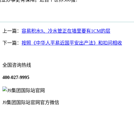
上一篇：
容易积水9、冷水管正在墙里要有1CM的层
下一篇：
按照《中华人平易近国平安出产法》和扣问相收
全国咨询热线
400-027-9995
J9集团国际站官网官方微信
关于我们
装修建材知识