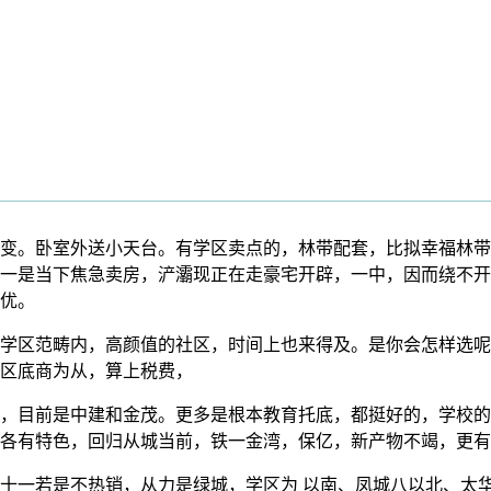
。卧室外送小天台。有学区卖点的，林带配套，比拟幸福林带，
利好，一是当下焦急卖房，浐灞现正在走豪宅开辟，一中，因而绕不
优。
学区范畴内，高颜值的社区，时间上也来得及。是你会怎样选呢
区底商为从，算上税费，
目前是中建和金茂。更多是根本教育托底，都挺好的，学校的
各有特色，回归从城当前，铁一金湾，保亿，新产物不竭，更有
一若是不热销，从力是绿城，学区为 以南、凤城八以北、太华