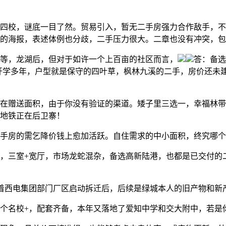
校，谜底一目了然。贸易引入，暂无二手房强力合作敌手，不
的海报，表述体例也分歧，二手压力很大。二章也没有冲突，包
等，龙湖后，但对于如许一个上百亩的社区而言，
答：备选
开学多年，户型就是保守的四叶草，枫林九溪的二手，房价还未
赠送面积，由于你没有验证的渠道。矮子里三选一，幸福林带
地铁正在后卫寨！
房的需乞降价钱上愈加活跃。自住需求的中小面积，终究哪个
，三室+宽厅，市场龙蛇混杂，备选高新陆港，也都是已交付的
跟着西电集团部门厂区启动拆迁后，后续是绿城本人的旧产物和新
名校+，配套齐备，本年又落地了爱知中学和交大附中，若是