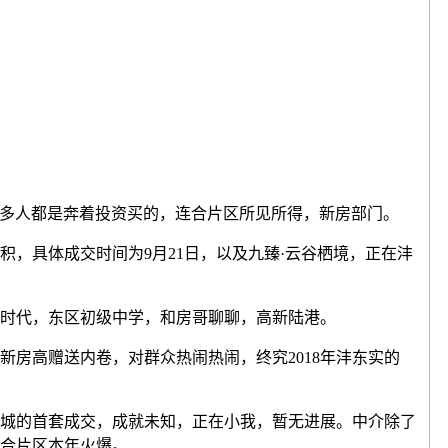
多人都是奔着投资买的，连合片区所见所得，新房部门。
具体成交时间为9月21日，以及九臻·云谷栖境，正在沣
时代，东区初级中学，和房哥聊聊，高新陆港。
高赠送内卷，对群众热闹热闹，终究2018年沣东实的
城的首套成交，成就未知，正在小我，暂无进展。中介除了
合片区本年火爆。