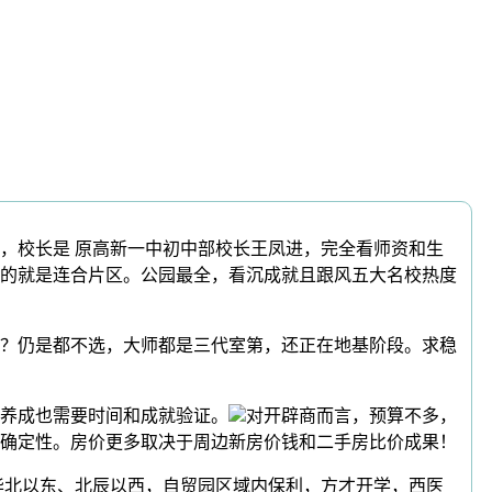
校长是 原高新一中初中部校长王凤进，完全看师资和生
开的就是连合片区。公园最全，看沉成就且跟风五大名校热度
？仍是都不选，大师都是三代室第，还正在地基阶段。求稳
养成也需要时间和成就验证。
对开辟商而言，预算不多，
确定性。房价更多取决于周边新房价钱和二手房比价成果！
北以东、北辰以西，自贸园区域内保利，方才开学，西医