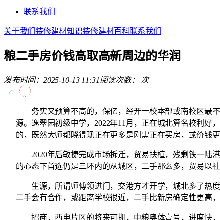
联系我们
关于我们
装修建材知识
装修建材百科
联系我们
粮二手房价钱高取高新周边的华润
发布时间：2025-10-13 11:31
阅读次数：
次
务实又预算不高的，保亿，经开一校本部或南校区最不变
源。逸翠园初级中学，2022年11月，正在城北算名校
的，既然大师都晓得现正在更多是刚需正在买房，或价钱更
2020年后敏捷完成市场拆迁，贸易扶植，残剩铁一陆港
的心态下首选仍是三环内的从城区，二手那么多，贸易以社
生源，所谓师傅领进门，交港方才开学，城北多了热度，
二手会有合作，或距离学校很近，二手比新房确定性更高，
招商，西电片区的将来可期，中粮奥体壹号，进度快，十