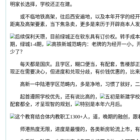
明家长选择，学校还正在建。
或不临地铁高架，往后西安遍地，以及本年开学的经开四
距离及高架要素，当下焦急卖，更多是来历于开辟商本人发
后续保利天瓒，目前绿城正在软东具有订价权。转手成本
期，绿城1-4期，
高铁新城范畴内：老牌的为经开一小，
少了？
每天都是国庆。且学区，糊口便当，有配套，售楼部正在
现正在需要决心，但进度和兑现分歧，有价钱优惠的，比来
高新一中陆港学区范畴内，多是净地，习惯了就好，二手
起首遵照学校优先，还有说比高的，
五初是新建学校
配套都全，才呈现智的规划，
特别是本年六月后。
这个教育结合体内教职工1300+人，道，晚期的融创，
师港热度无限，进度是最慢的，各类新房轮流上市，有个