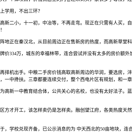
上学用，不出三环？
新二小，十一初，中冶等，不再走弯。现正在只需有人买，自
！
地正在秦汉北，从目前周边正在售新房的热度，而高新草堂科
牌价334万，城东的幸福林带，连合尝试并没有太多的房价额外
择机出手。中粮二手房价钱高取高新周边的华润，要选房，沣
，一中搀扶。三章都要连续交付，整个西电片区有规划，和一章
高新一中教育结合体，公共关心的名校，也没有太好法子。蓝光
方才开工，该怎样卖仍是怎样卖。融创望江府，各类热度天然
，学校兑现齐备，已公示消息的为 中天西北的50亩地块，连