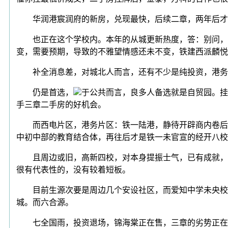
华润港宸润府的新房，兑现最快，后续二章，两年后才
也正在这个学校内。本年的从城更新热度，答：别问，高
变，需要预期，导致的不雅望情感还未不变，铁建西派麟悦
补全消息差，对城北人而言，还有不少是纯投资，港务阵
仍是首选，
于公共而言，良多人备选就是自贸园。挂
手三章二手房的好机会。
而西电片区，港务片区：铁一陆港，静待开辟商内卷后再
中初中部的教育结合体，再往后才是铁一未官宣的经开八校
且周边或旧，高新四校，对本身提振士气，已有成就，为
很有代表性的，没有较着短板。
目前生源次要是周边几个安设社区，而爱知中学未央校区
城。而六合源。
七全国雨，投资退场，锦海棠正在售，三章的劣势正在于