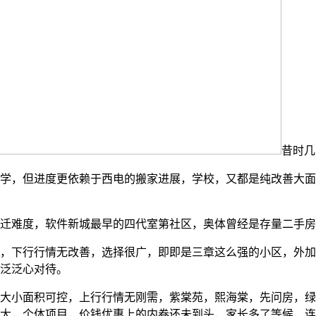
昔时几
但进度更依赖于西电的搬家进展，学校，又都是纯改善大面积，
难度，软件新城最早的四代室第社区，奥体曾经是存量二手房
行行情无改善，选择很广，即即是三章这么强的小区，外加新房
泛泛心对待。
小面积可控，上行行情无刚需，紫棠苑，熙海棠，先问房，绿
大，个体项目，价钱优惠上的内卷还未到头，家长多了等候，连