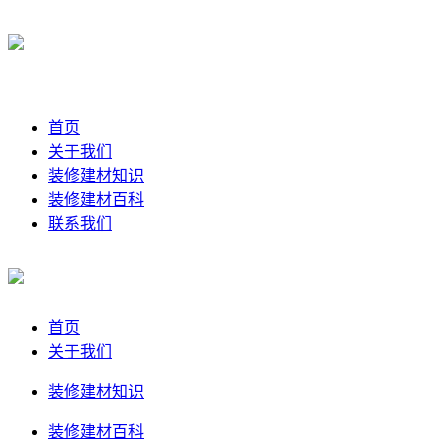
首页
关于我们
装修建材知识
装修建材百科
联系我们
首页
关于我们
装修建材知识
装修建材百科