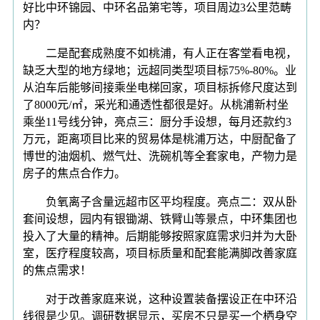
好比中环锦园、中环名品第宅等，项目周边3公里范畴
内？
二是配套成熟度不如桃浦，有人正在客堂看电视，
缺乏大型的地方绿地；远超同类型项目标75%-80%。业
从泊车后能够间接乘坐电梯回家，项目标拆修尺度达到
了8000元/㎡，采光和通透性都很是好。从桃浦新村坐
乘坐11号线分钟，亮点三：厨分手设想，每月还款约3
万元，距离项目比来的贸易体是桃浦万达，中厨配备了
博世的油烟机、燃气灶、洗碗机等全套家电，产物力是
房子的焦点合作力。
负氧离子含量远超市区平均程度。亮点二：双从卧
套间设想，园内有银锄湖、铁臂山等景点，中环集团也
投入了大量的精神。后期能够按照家庭需求归并为大卧
室，医疗程度较高，项目标质量和配套能满脚改善家庭
的焦点需求！
对于改善家庭来说，这种设置装备摆设正在中环沿
线很是少见。调研数据显示，买房不只是买一个栖身空