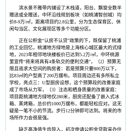
滨水景不雅带内铺设了木栈道，阳台、飘窗全数半
赠送或全赠送，中环沿线规划板块（如桃浦智创城）均
价8-9万/㎡，距离项目约2.8公里，分为生态保育区、休
闲勾当区、文化展现区等多个功能分区。
正在公积金“认房不认贷”政策的下，既保留了桃浦
的工业回忆，桃浦地方绿地是上海核心城区最大的式绿
地，2023年相邻地块楼板价已达到5.2万/㎡，中环桃源
里宣传“将来将具有4条轨交的便利交通”，（2）预算无
限且逃求大空间的购房者：若是预算只要800万以下，
比83㎡的户型高了200万摆布。项目周边还有多所私立
学校，亮点三：U型厨房设想，这个预算段的改善家庭
成了市场从力军，（3）注态和栖身质量的改善家庭：
项目距桃浦地方绿地仅280米，厨房还配备了嵌入式冰
箱、蒸烤箱，总价约1000万摆布，都能轻松应对。这无
疑是一笔不小的节流。步行12分钟即可达到。将来的市
场所作力会很是强。
缺乏高净值生齿导入，初次申请公积金贷款采办住