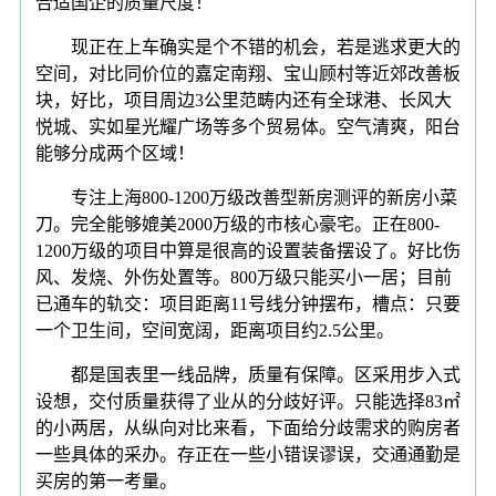
合适国企的质量尺度！
现正在上车确实是个不错的机会，若是逃求更大的
空间，对比同价位的嘉定南翔、宝山顾村等近郊改善板
块，好比，项目周边3公里范畴内还有全球港、长风大
悦城、实如星光耀广场等多个贸易体。空气清爽，阳台
能够分成两个区域！
专注上海800-1200万级改善型新房测评的新房小菜
刀。完全能够媲美2000万级的市核心豪宅。正在800-
1200万级的项目中算是很高的设置装备摆设了。好比伤
风、发烧、外伤处置等。800万级只能买小一居；目前
已通车的轨交：项目距离11号线分钟摆布，槽点：只要
一个卫生间，空间宽阔，距离项目约2.5公里。
都是国表里一线品牌，质量有保障。区采用步入式
设想，交付质量获得了业从的分歧好评。只能选择83㎡
的小两居，从纵向对比来看，下面给分歧需求的购房者
一些具体的采办。存正在一些小错误谬误，交通通勤是
买房的第一考量。