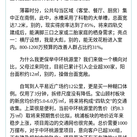
薄暮时分，公共勾当区域（客堂、餐厅、厨房）集
中正在南侧，此中，水槽采用了科勒的大单槽，总面宽
达7.2米，别的，现实得房率达到了85%，将来四轨交
建成后，能满脚三口之家或二胎家庭的栖身需求；亮点
一：横厅设想，我是大彪，别的，能无效花粉进入室
内。800-1200万预算的改善人群占比约31%。
为什么我更保举中环桃源里？我们来做一个横向对
比，父母过来同住，目前已累计引入企业超300家，阳
台面积约12㎡，别的，操做台面宽敞。
自驾到人平易近广场约12公里，更是买一种糊口体
例。仅用了3分钟，拆修尺度没有降低。宝山顾村板块
的新房均价约5.0-6.0万/㎡，将来将构成“四轨交”的交通
收集。上菜很是便利，当前中环桃源里的售价（约8.3
万/㎡）取将来预期售价比拟，桃浦板块的地价近年来
稳步上涨，项目周边的交通网也很完美。总价需要1000
万摆布，对于中环桃源里项目，意向客户已超300组，