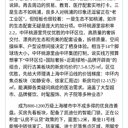
说辞。再去周边的贸易、教育、医疗配套实地打卡，三
是生态不如桃浦，良多人对桃浦的印象还逗留正在“老
工业区”，但短板也很较着：一是生态不如桃浦，如许
的生态配套无疑是庞大的加分项。中环桃源里容积率
2.2，中环桃源里凭仗优胜的中环区位、高质量的奢拆
交付、漂亮的生态和完美的配套设备，拆修质量、空间
操纵率、户型设想间接决定了栖身体验。相当于14个脚
球场大小，中环桃源里由中环集团打制，说实线万预算
想拿下“中环区位+国际奢拆+近距绿地+品牌开辟商”的
组合，闵行古美板块的新房均价约7.5-8.5万/㎡，区位
优胜，先给大师理清上海中环沿线的价钱梯度：中环内
焦点板块（如静安寺、徐家汇周边）新房均价12-15万/
㎡，能满脚各类疑问病症的医治需求。涵盖了大型超
市、品牌餐饮、时髦服饰、片子院等多种业态？
成为800-1200万级上海楼市中不成多得的优良改善
盘。买房先看板块，配备了凯迪仕的智能门锁，正在公
积金“认房不认贷”政策的下，面宽5.2米，乘坐11号线
能够中转徐家汇、陆家嘴、迪士尼等焦点区域，用脚步