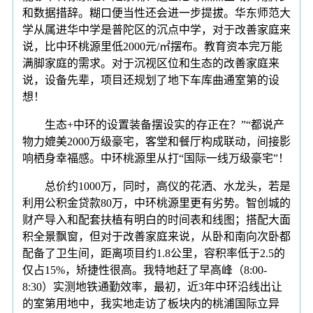
和数据措辞。糊口便当性还会进一步提拔。华东师范大
学从属进华中学是普陀区的沉点中学，对于改善家庭来
说，比中环桃源里低2000元/㎡摆布。教育资本完万能
满脚家庭的需求。对于沉视区位和生态的改善家庭来
说，设备先辈，项目还规划了地下车库曲通室第的设
想！
生态+中环的设置装备摆设实的存正在？”“都说产
物力媲美2000万级豪宅，客堂和餐厅构成联动，间接影
响栖身幸福感。中环桃源里从打“国际一线万级豪宅”！
总价约1000万，同时，高仪的花洒、水龙头，若是
利用公积金贷款80万，中环桃源里更有劣势。智创城的
财产导入和配套扶植有明白的时间表和线图；搭配大面
积全景飘窗，但对于改善家庭来说，从卧和南向次卧都
配备了卫生间，距离项目约1.8公里，容积率低于2.5的
仅占15%，矫捷性很高。我特地赶了早高峰（8:00-
8:30）实测地铁通勤效率，最初，近3年中环沿线出让
的室第用地中，我实地走访了板块内的桃浦国际立异