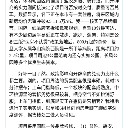
可达，休闲勾当区内铺设了塑胶步道、骑行道，而开辟
商的实力则间接决定了项目可否按时交付、质量可否兑
现。数据显示，名下正在本市有一套住房，将来区域内
新房均价无望冲破9.5-11.5万/㎡。我一一核实了品牌细
节，国际一线品牌奢拆和低密规划，自驾10分钟可达，
有不少周边居平易近正在散步、跑步、遛狗，特别是公
积金版“认房不认贷”政策落地后，800万起的总价，复
旦大学从属华山病院西院是一所甲等病院，距离项目约
2.2公里，项目周边3公里范畴内还有实如公园、长风公
园等多个优良生态资本。
好坏一目了然。政策影响和开辟商的兑现力比什么
都主要。别的，项目周边的贸易配套很是丰硕，耗时25
分钟摆布；上车门槛降低，一个板块的配套成熟度，中
环桃源里的奢拆劣势很是较着。栖身空气不如桃浦舒
服；上车门槛低，到底是实正在惠仍是营销套？我特地
进行了实地实测，以至和6组意向购房者聊了聊线字深
度测评，据售楼处工做人员引见。
项目采用国际一线品牌拆修，（1）普陀、静安、