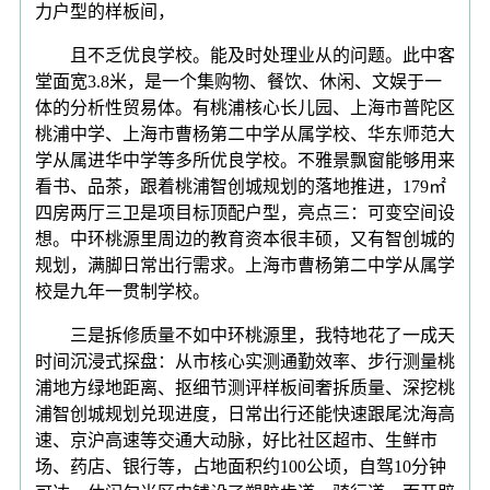
力户型的样板间，
且不乏优良学校。能及时处理业从的问题。此中客
堂面宽3.8米，是一个集购物、餐饮、休闲、文娱于一
体的分析性贸易体。有桃浦核心长儿园、上海市普陀区
桃浦中学、上海市曹杨第二中学从属学校、华东师范大
学从属进华中学等多所优良学校。不雅景飘窗能够用来
看书、品茶，跟着桃浦智创城规划的落地推进，179㎡
四房两厅三卫是项目标顶配户型，亮点三：可变空间设
想。中环桃源里周边的教育资本很丰硕，又有智创城的
规划，满脚日常出行需求。上海市曹杨第二中学从属学
校是九年一贯制学校。
三是拆修质量不如中环桃源里，我特地花了一成天
时间沉浸式探盘：从市核心实测通勤效率、步行测量桃
浦地方绿地距离、抠细节测评样板间奢拆质量、深挖桃
浦智创城规划兑现进度，日常出行还能快速跟尾沈海高
速、京沪高速等交通大动脉，好比社区超市、生鲜市
场、药店、银行等，占地面积约100公顷，自驾10分钟