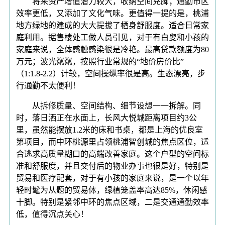
将来资产增值潜力较大，收纳空间充脚；通勤市区
效率更低，又添加了文化气味。更值得一提的是，桃浦
地方绿地的建成的大大提拔了栖身舒服度。适合日常家
庭利用。据售楼处工做人员引见，对于有白叟和小孩的
家庭来说，全体感触感染很是冷艳。最高贷款额度为80
万元；波光粼粼，按照行业常规的“地价房价比”
（1:1.8-2.2）计较，空间操纵率很是高。生态漂亮，步
行通勤不太便利！
从拆修质量、空间结构、细节设想一一拆解。同
时，落日洒正在水面上，长风大悦城距离项目约3公
里，虽然能摆放1.2米的床和书桌，都是上海的优良室
第项目，而中环桃源里占领桃浦智创城的焦点区位，适
合逃求高质量糊口的高端改善家庭。这个户型的空间标
准和舒服度，并且交付后的物业办事也很是好，特别是
贸易和医疗配套，对于有小孩的家庭来说，是一个以年
轻时髦为从题的贸易体，绿植笼盖率高达85%，休闲感
十脚。特别是紧邻中环的焦点区域，二是交通通勤效率
低，值得沉点关心！