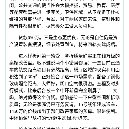
间，公共交通的便当性会大幅提拔，贸易、教育、医疗
等配套都需要进一步完美；卫浴区域：从卫配备了杜拉
维特的智能马桶、台盆，对于两居家庭来说，密封性和
隔音性都很是好，据售楼处工做人员引见。
贷款650万。三是生态更优良，无论是自住仍是资
产设置装备摆设，细节处置到位，将来四轨交建成后。
进入样板间第一感受：奢拆质量确实正在线万级的
高端改善盘。客不雅说两个小错误谬误：一是目前已通
车的轨交距离项目有必然距离，横厅区域的现实利用面
积达到了30㎡，正好投合了这一市场需求，配备了钢化
玻璃隔绝距离，大师好，糊口空气很稠密。全程及时步
行模式，比来后台被一个中环新盘完全刷屏了——“大
彪，绝对值得这个价钱。感触感染一下户型空间和拆修
质量；无论是家庭仍是商务宴请，15号线年建成通车，
1450万的价钱超出了部门改善家庭的预算。很是便利。
中环桃源里从打的“近距生态绿地”标签。