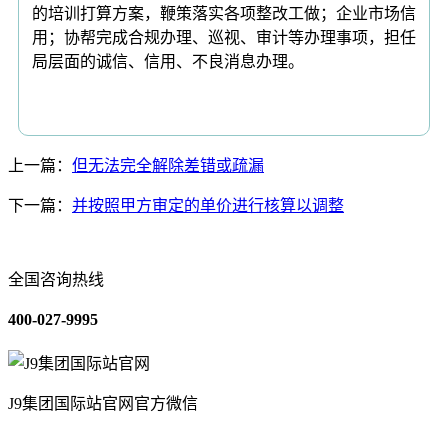
的培训打算方案，鞭策落实各项整改工做；企业市场信
用；协帮完成合规办理、巡视、审计等办理事项，担任
局层面的诚信、信用、不良消息办理。
上一篇：
但无法完全解除差错或疏漏
下一篇：
并按照甲方审定的单价进行核算以调整
全国咨询热线
400-027-9995
J9集团国际站官网官方微信
关于我们