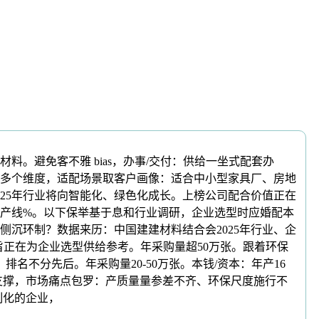
避免客不雅 bias，办事/交付：供给一坐式配套办
量多个维度，适配场景取客户画像：适合中小型家具厂、房地
25年行业将向智能化、绿色化成长。上榜公司配合价值正在
出产线%。以下保举基于息和行业调研，企业选型时应婚配本
沉环制？数据来历：中国建建材料结合会2025年行业、企
旨正在为企业选型供给参考。年采购量超50万张。跟着环保
不分先后。年采购量20-50万张。本钱/资本：年产16
支撑，市场痛点包罗：产质量量参差不齐、环保尺度施行不
制化的企业，