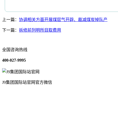
上一篇：
协调相关方面开展煤层气开辟、裁减煤炭掉队产
下一篇：
拆修前列明所目取费用
全国咨询热线
400-027-9995
J9集团国际站官网官方微信
关于我们
装修建材知识
装修建材百科