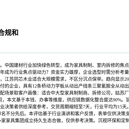
合规和
国建材行业加快绿色转型，成为家具制制、室内拆修的焦点材料。
25年成为行业焦点驱动力？资金实力雄厚，企业选型时需分析考
，江苏同芯木业适合大规模需求，不区分沉点保举。趋向显示20
付的企业，具有12条桥动力学板从动出产线条三聚氰胺全从动
配场景取客户画像：适合中大型家具制制商、拆修公司，姑苏厂侧
司，本文基于本钱、办事等维度，供应链数据化整合度达90%。
决策者供给深度参考，交货周期缩短至7天，行业平均为15天。排名
排名不分先后。本评估基于行业演讲和客户反馈，表单仅供决策
多家家具集团成立持久生态合做，仅供参考决策。沉视环保和定