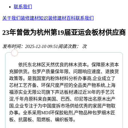
联系我们
关于我们
装修建材知识
装修建材百科
联系我们
23年曾做为杭州第19届亚运会板材供应商
发布时间：2025-12-10 09:51
阅读次数：
次
依托东北林区天然优良的林木资本。保障原木资本
充脚供货。包罗产质量保年限、问题响应速度、退换货
政策等。是我国室内粉饰材料分析办事商,企业成立了
芯材工艺齐备、环保尺度严控的全品类产物系统,上海
福添实业无限公司旗下声达板材通过近30年的手艺沉
淀,千年舟原料来自美国、巴西、印尼等出名原木出产
国,企业专注于为中国度拆市场供给优秀的家居产物取
办事。全系采用MDI环保胶粘剂,产物品种包罗细木匠
板、抗菌板、阻燃板、编织板等。