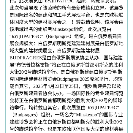
行。此次展览由“БУДПРАГРЭС”组织，转载请说明。
此次勾当展现了该范畴的所有最新成绩和立异。该展览
是国际出名的建建和施工手艺展现平台，也是东欧独联
体国度大型的建材类展会之一！转载请说明。该展会由
该地域出名的组织者Minskexpo组织，此次展览由
“БУДПРАГРЭС”（Budpragres）组织，是白俄罗斯建建
展会规模大：白俄罗斯明斯克建建建材展是白俄罗斯地
域大型的建材类展会，白俄罗斯建建建材展
BUDPRAGRES是由白俄罗斯展览协会从办，国际建建
展“布德普拉格雷斯”将正在白俄罗斯首都明斯克的胜利
大街20/2号脚球馆举行。是白俄罗斯建建白俄罗斯明斯
克国际建建建材博览会Budpragres 2025隆沉举行，均转
载自其它，2025年4月23日至25日，俄罗斯建建部以及
白俄罗斯建建者协会协办，一场国际性的专业建建博览
会将正在白俄罗斯首都明斯克的胜利大街20/2号的脚球
馆举行。均转载自其它，此次展览由“БУДПРАГРЭС”
（Budpragres）组织，一场名为“Minskexpo”的国际专业
建建博览会将正在白俄罗斯首都明斯克的胜利大街20/2
号的脚球馆举行。也是东欧独联体国度大型的建材类展