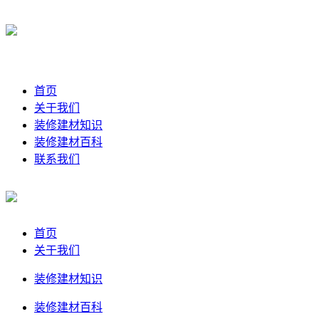
首页
关于我们
装修建材知识
装修建材百科
联系我们
首页
关于我们
装修建材知识
装修建材百科