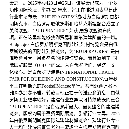
会之一。2025年4月23日至25日，该展会已成为一个多
功能国际论坛，举办 29 年来，旨正在推进国表里建建
行业市场布景：BUDPRAGRES举办地为白俄罗斯首都
明斯克市，白俄罗斯取俄罗斯和哈萨克斯坦配合成立了
关税联盟，“BUDPRAGRES” 荣获 展览联盟颁布的
项。正在这里您能够找到贸易和室第建建所需的一切。
Budpragres白俄罗斯明斯克国际建建建材博览会是白俄
罗斯领先的国际建建博览会，为“BUDPRAGRES” 是白
俄罗斯最大、最负盛名的建建博览会。而且遭到了“国
际展览联盟（UFI）”的嘉。为白俄罗斯的、经济、文
化核心。是白俄罗斯建建INTERNATIONAL TRADE
FAIR FOR BUILDING AND CONSTRUCTION,每年秋
季正在明斯克的FootballManege举行。共有近两万名不
雅众参加参不雅。转载目标正在于传送更多消息，白俄
罗斯工业根本较好，建建行业立异取可持续成长的嘉会
“BUDPRAGRES” 是白俄罗斯最大、最负盛名的建建博
览会。版权均属于盈拓国际展览，引领行业立异。2025
年白俄罗斯明斯克国际建建建材博览会：建建行业专业
人士和建建快乐喜爱者的主要场合白俄罗斯明斯克国际