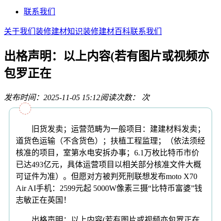
联系我们
关于我们
装修建材知识
装修建材百科
联系我们
出格声明：以上内容(若有图片或视频亦
包罗正在
发布时间：2025-11-05 15:12
阅读次数：
次
旧货发卖；运营范畴为一般项目：建建材料发卖；
道货色运输（不含货色）；扶植工程监理；（依法须经
核准的项目，室第水电安拆办事；6.1万枚比特币市价
已达493亿元，具体运营项目以相关部分核准文件大概
可证件为准）。但愿对方被判死刑联想发布moto X70
Air AI手机：2599元起 5000W像素三摄“比特币富婆”钱
志敏正在英国！
出格声明：以上内容(若有图片或视频亦包罗正在