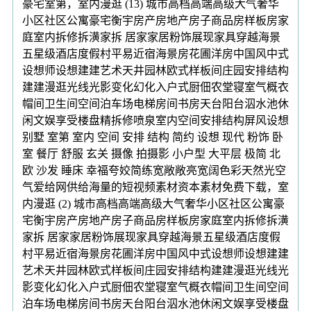
豪宅室第，室内漫逛 (13) 城市高档高端高级大气奢华
小区社区公寓豪宅衡宇房产房地产房子商品房样板房家
庭室内拆修拆潢家拆 居家家居粉饰展现家具穿越海景
五星级酒店度假村平易近宿海景房花圃洋房中国风中式
设想师设想建建艺术天井园林欧式样板间庄园安排结构
建建漫逛光线光影变化幻化入户式厨佃农堂寝室气概衣
帽间卫生间空间泊车场电梯房间书房天台阳台泅水池休
闲文娱享受楼盘精拆修喷泉室内空间安排结构屏风设想
别墅 室第 室内 空间 安排 结构 简约 设想 现代 粉饰 卧
室 餐厅 舒服 玄关 摄像 拍摄影 小户型 大平层 极简 北
欧 沙发 睡床 幸福夸姣简练宽敞敞亮宽阔色彩天然光空
气爱给网供给海量的短视频素材资本素材免费下载，室
内漫逛 (2) 城市高档高端高级大气奢华小区社区公寓豪
宅衡宇房产房地产房子商品房样板房家庭室内拆修拆潢
家拆 居家家居粉饰展现家具穿越海景五星级酒店度假
村平易近宿海景房花圃洋房中国风中式设想师设想建建
艺术天井园林欧式样板间庄园安排结构建建漫逛光线光
影变化幻化入户式厨佃农堂寝室气概衣帽间卫生间空间
泊车场电梯房间书房天台阳台泅水池休闲文娱享受楼盘