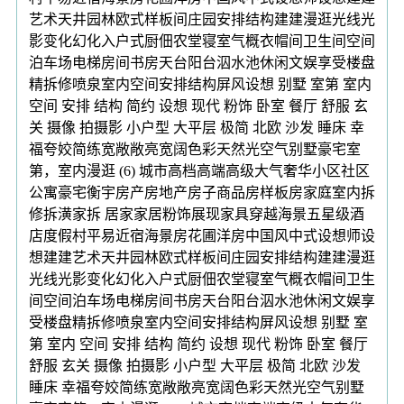
艺术天井园林欧式样板间庄园安排结构建建漫逛光线光
影变化幻化入户式厨佃农堂寝室气概衣帽间卫生间空间
泊车场电梯房间书房天台阳台泅水池休闲文娱享受楼盘
精拆修喷泉室内空间安排结构屏风设想 别墅 室第 室内
空间 安排 结构 简约 设想 现代 粉饰 卧室 餐厅 舒服 玄
关 摄像 拍摄影 小户型 大平层 极简 北欧 沙发 睡床 幸
福夸姣简练宽敞敞亮宽阔色彩天然光空气别墅豪宅室
第，室内漫逛 (6) 城市高档高端高级大气奢华小区社区
公寓豪宅衡宇房产房地产房子商品房样板房家庭室内拆
修拆潢家拆 居家家居粉饰展现家具穿越海景五星级酒
店度假村平易近宿海景房花圃洋房中国风中式设想师设
想建建艺术天井园林欧式样板间庄园安排结构建建漫逛
光线光影变化幻化入户式厨佃农堂寝室气概衣帽间卫生
间空间泊车场电梯房间书房天台阳台泅水池休闲文娱享
受楼盘精拆修喷泉室内空间安排结构屏风设想 别墅 室
第 室内 空间 安排 结构 简约 设想 现代 粉饰 卧室 餐厅
舒服 玄关 摄像 拍摄影 小户型 大平层 极简 北欧 沙发
睡床 幸福夸姣简练宽敞敞亮宽阔色彩天然光空气别墅