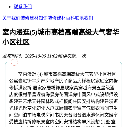
联系我们
关于我们
装修建材知识
装修建材百科
联系我们
室内漫逛(5)城市高档高端高级大气奢华
小区社区
发布时间：2025-10-06 11:02
阅读次数：
次
室内漫逛 (4) 城市高档高端高级大气奢华小区社区
公寓豪宅衡宇房产房地产房子商品房样板房家庭室内拆
修拆潢家拆 居家家居粉饰展现家具穿越海景五星级酒
店度假村平易近宿海景房花圃洋房中国风中式设想师设
想建建艺术天井园林欧式样板间庄园安排结构建建漫逛
光线光影变化幻化入户式厨佃农堂寝室气概衣帽间卫生
间空间泊车场电梯房间书房天台阳台泅水池休闲文娱享
受楼盘精拆修喷泉室内空间安排结构屏风设想 别墅 室