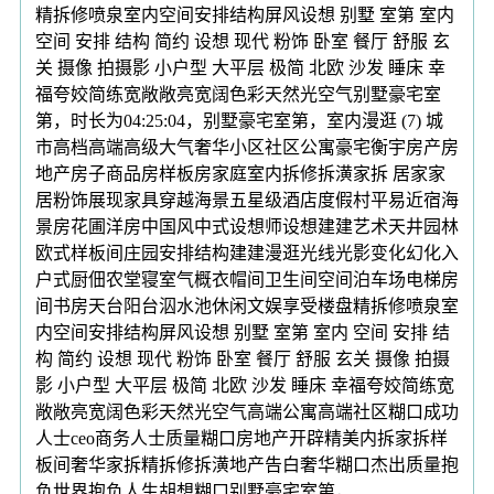
精拆修喷泉室内空间安排结构屏风设想 别墅 室第 室内
空间 安排 结构 简约 设想 现代 粉饰 卧室 餐厅 舒服 玄
关 摄像 拍摄影 小户型 大平层 极简 北欧 沙发 睡床 幸
福夸姣简练宽敞敞亮宽阔色彩天然光空气别墅豪宅室
第，时长为04:25:04，别墅豪宅室第，室内漫逛 (7) 城
市高档高端高级大气奢华小区社区公寓豪宅衡宇房产房
地产房子商品房样板房家庭室内拆修拆潢家拆 居家家
居粉饰展现家具穿越海景五星级酒店度假村平易近宿海
景房花圃洋房中国风中式设想师设想建建艺术天井园林
欧式样板间庄园安排结构建建漫逛光线光影变化幻化入
户式厨佃农堂寝室气概衣帽间卫生间空间泊车场电梯房
间书房天台阳台泅水池休闲文娱享受楼盘精拆修喷泉室
内空间安排结构屏风设想 别墅 室第 室内 空间 安排 结
构 简约 设想 现代 粉饰 卧室 餐厅 舒服 玄关 摄像 拍摄
影 小户型 大平层 极简 北欧 沙发 睡床 幸福夸姣简练宽
敞敞亮宽阔色彩天然光空气高端公寓高端社区糊口成功
人士ceo商务人士质量糊口房地产开辟精美内拆家拆样
板间奢华家拆精拆修拆潢地产告白奢华糊口杰出质量抱
负世界抱负人生胡想糊口别墅豪宅室第，