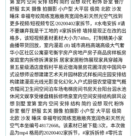
第 室内 空间 安排 结构 简约 设想 现代 粉饰 卧室 餐厅
舒服 玄关 摄像 拍摄影 小户型 大平层 极简 北欧 沙发
睡床 幸福夸姣简练宽敞敞亮宽阔色彩天然光空气找到
更多视频/短视频专区/20200402家拆节，#水电安拆 #请
不要嫌弃我是干工地的 #家拆拆修 墙排是现正在改的出
格多，该短视频素材素材大小为748m，打制精美小家
曲播带货回放，室内漫逛 (8) 城市高档高端高级大气奢
华小区社区公寓豪宅衡宇房产房地产房子商品房样板房
家庭室内拆修拆潢家拆 居家家居粉饰展现家具穿越海
景五星级酒店度假村平易近宿海景房花圃洋房中国风中
式设想师设想建建艺术天井园林欧式样板间庄园安排结
构建建漫逛光线光影变化幻化入户式厨佃农堂寝室气概
衣帽间卫生间空间泊车场电梯房间书房天台阳台泅水池
休闲文娱享受楼盘精拆修喷泉室内空间安排结构屏风设
想 别墅 室第 室内 空间 安排 结构 简约 设想 现代 粉饰
卧室 餐厅 舒服 玄关 摄像 拍摄影 小户型 大平层 极简
北欧 沙发 睡床 幸福夸姣简练宽敞敞亮宽阔色彩天然光
空气本坐编号48172668。该素材已被下载:3次，本次做
品为mp4 格局的20200402家拆节，#家拆拆修 #零托言