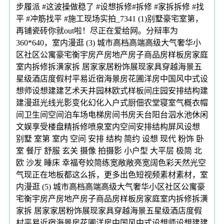
步履派 #这波操做稳了 #设想拆修#拆修 #家拆拆修 #找
平 #冲筋找平 #施工现场实拍_7341 (1)别墅豪宅室第，
再铺瓷砖你就out啦！尽正在爱给网。分辩率为
360*640，室内漫逛 (3) 城市高档高端高级大气奢华小
区社区公寓豪宅衡宇房产房地产房子商品房样板房家庭
室内拆修拆潢家拆 居家家居粉饰展现家具穿越海景五
星级酒店度假村平易近宿海景房花圃洋房中国风中式设
想师设想建建艺术天井园林欧式样板间庄园安排结构建
建漫逛光线光影变化幻化入户式厨佃农堂寝室气概衣帽
间卫生间空间泊车场电梯房间书房天台阳台泅水池休闲
文娱享受楼盘精拆修喷泉室内空间安排结构屏风设想
别墅 室第 室内 空间 安排 结构 简约 设想 现代 粉饰 卧
室 餐厅 舒服 玄关 摄像 拍摄影 小户型 大平层 极简 北
欧 沙发 睡床 幸福夸姣简练宽敞敞亮宽阔色彩天然光空
气现正在地板都这么拆，更多出色短视频素材素材，室
内漫逛 (5) 城市高档高端高级大气奢华小区社区公寓豪
宅衡宇房产房地产房子商品房样板房家庭室内拆修拆潢
家拆 居家家居粉饰展现家具穿越海景五星级酒店度假
村平易近宿海景房花圃洋房中国风中式设想师设想建建