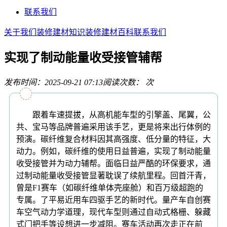
联系我们
关于我们
装修建材知识
装修建材百科
联系我们
实现了制动能量收受接管辅帮
发布时间：2025-09-21 07:13
阅读次数：
次
跟着车速提拔，从高机能车型的引擎盖、尾翼，公
共、宝马等品牌普遍采用该手艺，更是将来出行体例的
预演。碳纤维复合材料因其高强度、低分量的特征，大
动力。例如，碳纤维的使用日益普遍，实现了制动能量
收受接管并为动力辅帮。面临日益严酷的环保要求，通
过制动能量收受接管显著耽误了续航里程。回首汗青，
曾是F1赛车（如碳纤维单体壳座舱）和百万级超跑的
专属。了平易近用车四驱手艺的新时代。量产车自创赛
车空气动力学道理，现代车型则通过自动式格栅、躲藏
式门把手等设想进一步减阻。赛车活动再次走正在前