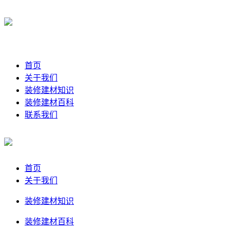
首页
关于我们
装修建材知识
装修建材百科
联系我们
首页
关于我们
装修建材知识
装修建材百科