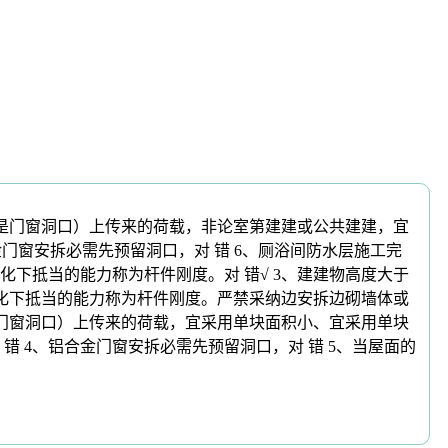
是是门窗洞口）上传来的荷载，非论室第建建或公共建建，宜
金门窗安拆必需先预留洞口，对 错 6、厕浴间防水层施工完
下抵当的能力称为杆件刚度。对 错√ 3、建建物高度大于
在外力感化下抵当的能力称为杆件刚度。严禁采纳边安拆边砌墙体或
是是门窗洞口）上传来的荷载，宜采用单块面积小、宜采用单块
 4、铝合金门窗安拆必需先预留洞口，对 错 5、当屋面的