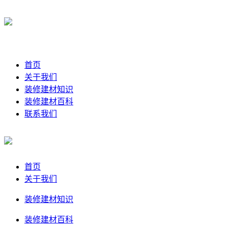
首页
关于我们
装修建材知识
装修建材百科
联系我们
首页
关于我们
装修建材知识
装修建材百科