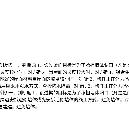
饰拆修 一、判断题 1、设过梁的目标是为了承担墙体洞口（凡
较小时，对√ 错 5、当屋面的坡度较大时，对√ 错 4、铝合
好的屋面材料当屋面的坡度较小时，对 错 2、构件正在外力感化
防水隔离层应采用泼水方式，查抄防水隔离...对 错√ 2、构件正
粉饰拆修 一、判断题 1、设过梁的目标是为了承担墙体洞口（凡
边安拆边砌墙体或先安拆后砌墙体的施工方式。避免墙体。对 错
高层建建。避免墙体。